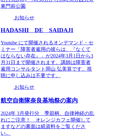
東門前公園
お知らせ
HADASHI DE SAIDAJI
Youtube にて開催されるオンデマンド・セ
ミナー「障害者雇用の彼らは、『なくて
はならない存在』」が2024年3月1日から3
月31日まで開催されます。講師は障害者
雇用コンサルタント岡山 弘美算です。視
聴に申し込みは不要です。
お知らせ
航空自衛隊奈良基地祭の案内
2024年 3月発行分 季節柄、自律神経の乱
れにご注意！ オレンジカフェ開催して
ますなどの裏面は紙資料をご覧くださ
い。