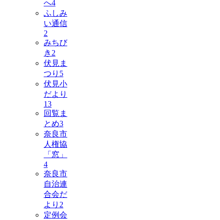
へ
4
ふしみ
い通信
2
みちび
き
2
伏見ま
つり
5
伏見小
だより
13
回覧ま
とめ
3
奈良市
人権協
「窓」
4
奈良市
自治連
合会だ
より
2
定例会