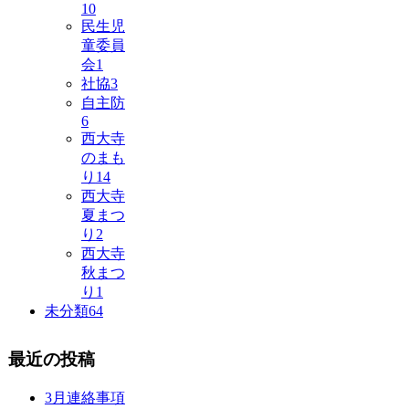
10
民生児
童委員
会
1
社協
3
自主防
6
西大寺
のまも
り
14
西大寺
夏まつ
り
2
西大寺
秋まつ
り
1
未分類
64
最近の投稿
3月連絡事項