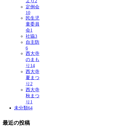
より
2
定例会
10
民生児
童委員
会
1
社協
3
自主防
6
西大寺
のまも
り
14
西大寺
夏まつ
り
2
西大寺
秋まつ
り
1
未分類
64
最近の投稿