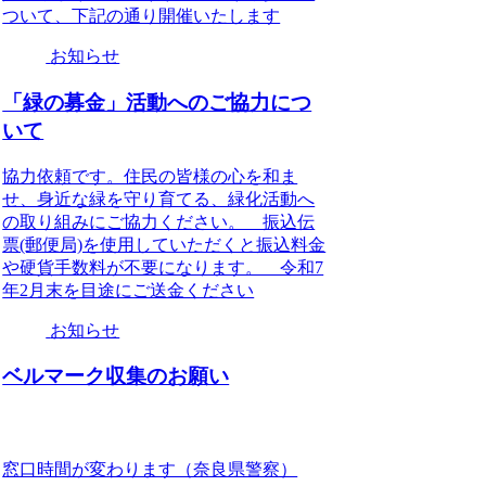
ついて、下記の通り開催いたします
お知らせ
「緑の募金」活動へのご協力につ
いて
協力依頼です。住民の皆様の心を和ま
せ、身近な緑を守り育てる、緑化活動へ
の取り組みにご協力ください。 振込伝
票(郵便局)を使用していただくと振込料金
や硬貨手数料が不要になります。 令和7
年2月末を目途にご送金ください
お知らせ
ベルマーク収集のお願い
窓口時間が変わります（奈良県警察）