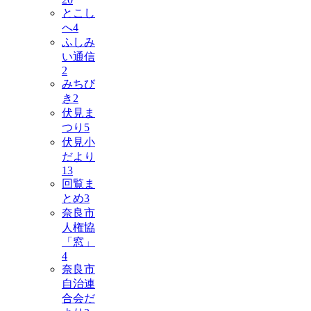
とこし
へ
4
ふしみ
い通信
2
みちび
き
2
伏見ま
つり
5
伏見小
だより
13
回覧ま
とめ
3
奈良市
人権協
「窓」
4
奈良市
自治連
合会だ