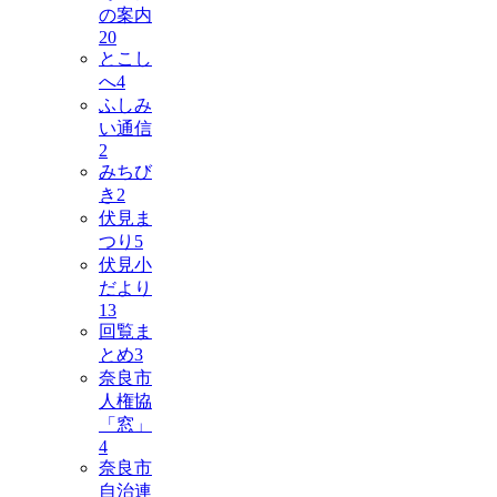
の案内
20
とこし
へ
4
ふしみ
い通信
2
みちび
き
2
伏見ま
つり
5
伏見小
だより
13
回覧ま
とめ
3
奈良市
人権協
「窓」
4
奈良市
自治連