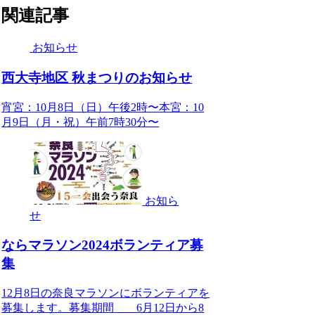
関連記事
お知らせ
西大寺地区 秋まつりのお知らせ
宵宮：10月8日（日）午後2時〜本宮：10
月9日（月・祝）午前7時30分〜
お知ら
せ
ならマラソン2024ボランティア募
集
12月8日の奈良マラソンにボランティアを
募集します。募集期間 6月12日から8