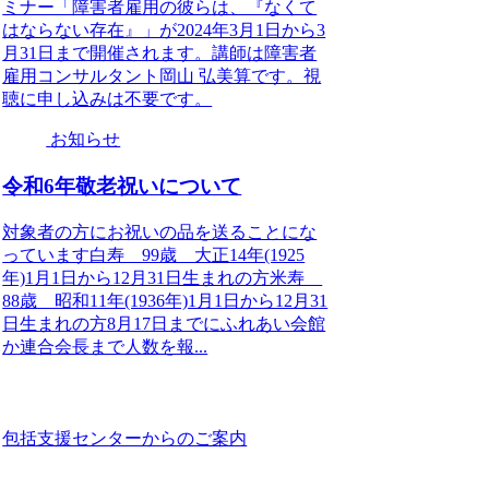
ミナー「障害者雇用の彼らは、『なくて
はならない存在』」が2024年3月1日から3
月31日まで開催されます。講師は障害者
雇用コンサルタント岡山 弘美算です。視
聴に申し込みは不要です。
お知らせ
令和6年敬老祝いについて
対象者の方にお祝いの品を送ることにな
っています白寿 99歳 大正14年(1925
年)1月1日から12月31日生まれの方米寿
88歳 昭和11年(1936年)1月1日から12月31
日生まれの方8月17日までにふれあい会館
か連合会長まで人数を報...
包括支援センターからのご案内