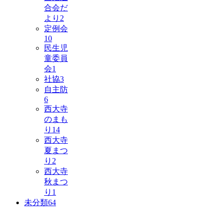
合会だ
より
2
定例会
10
民生児
童委員
会
1
社協
3
自主防
6
西大寺
のまも
り
14
西大寺
夏まつ
り
2
西大寺
秋まつ
り
1
未分類
64