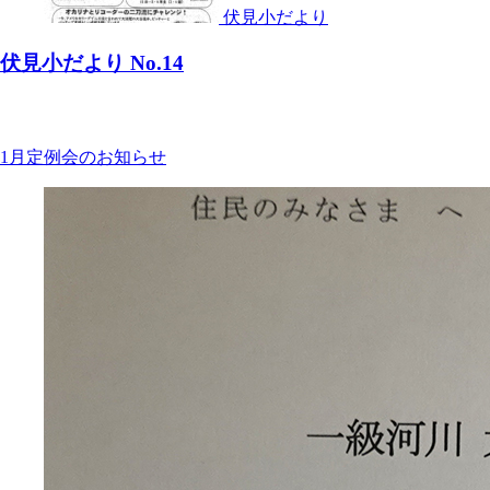
伏見小だより
伏見小だより No.14
1月定例会のお知らせ