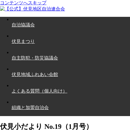
コンテンツへスキップ
自治協議会
伏見まつり
自主防犯・防災協議会
伏見地域ふれあい会館
よくある質問（個人向け）
組織と加盟自治会
伏見小だより No.19（1月号）