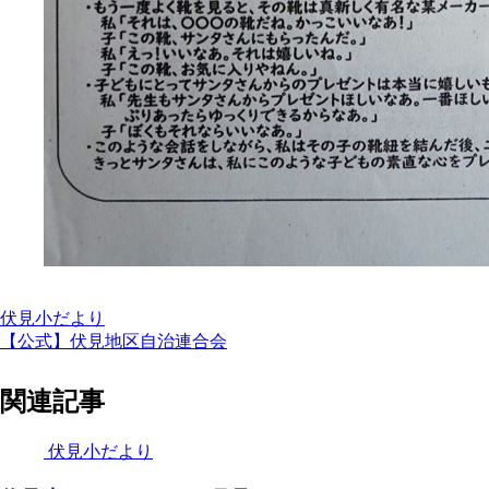
伏見小だより
【公式】伏見地区自治連合会
関連記事
伏見小だより