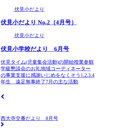
伏見小だより
伏見小だより No.2（4月号）
伏見小だより
伏見小学校だより 6月号
伏見タイム(児童集会活動)の開始授業参観
学級懇談会のお礼地域コーディネーター
の事業支援に感謝いじめをなくそう1.2.3.4
年生 遠足無事終了7月の主な活動
西大寺交番だより 8月号