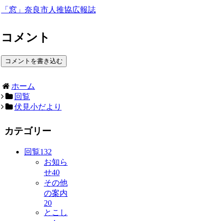
「窓」奈良市人推協広報誌
コメント
コメントを書き込む
ホーム
回覧
伏見小だより
カテゴリー
回覧
132
お知ら
せ
40
その他
の案内
20
とこし