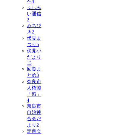
へ
4
ふしみ
い通信
2
みちび
き
2
伏見ま
つり
5
伏見小
だより
13
回覧ま
とめ
3
奈良市
人権協
「窓」
4
奈良市
自治連
合会だ
より
2
定例会