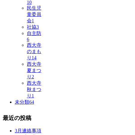
10
民生児
童委員
会
1
社協
3
自主防
6
西大寺
のまも
り
14
西大寺
夏まつ
り
2
西大寺
秋まつ
り
1
未分類
64
最近の投稿
3月連絡事項