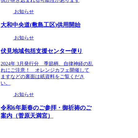
供が巻き込まれる可能性があります
お知らせ
大和中央道(敷島工区)供用開始
お知らせ
伏見地域包括支援センター便り
2024年 3月発行分 季節柄、自律神経の乱
れにご注意！ オレンジカフェ開催して
ますなどの裏面は紙資料をご覧くださ
い。
お知らせ
令和6年新春のご参拝・御祈祷のご
案内（菅原天満宮）