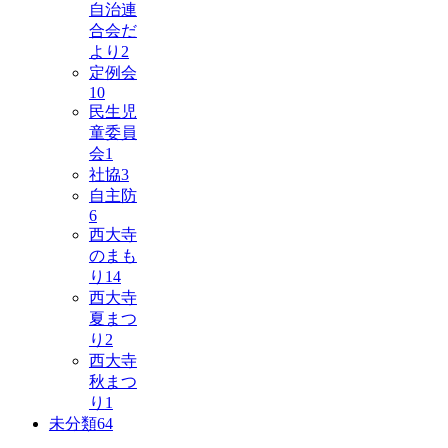
自治連
合会だ
より
2
定例会
10
民生児
童委員
会
1
社協
3
自主防
6
西大寺
のまも
り
14
西大寺
夏まつ
り
2
西大寺
秋まつ
り
1
未分類
64