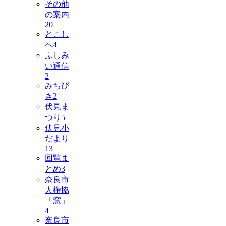
その他
の案内
20
とこし
へ
4
ふしみ
い通信
2
みちび
き
2
伏見ま
つり
5
伏見小
だより
13
回覧ま
とめ
3
奈良市
人権協
「窓」
4
奈良市