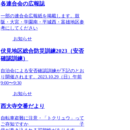
各連合会の広報誌
一部の連合会広報紙を掲載します。鼓
阪・大宮・学園南・平城西・富雄地区参
考にしてください
お知らせ
伏見地区総合防災訓練2023（安否
確認訓練）
自治会による安否確認訓練が下記のとお
り開催されます。2023.10.29（日）午前
9:00〜9:30
お知らせ
西大寺交番だより
自転車盗難に注意・「トクリュウ」って
ご存知ですか 子