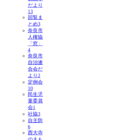
だより
13
回覧ま
とめ
3
奈良市
人権協
「窓」
4
奈良市
自治連
合会だ
より
2
定例会
10
民生児
童委員
会
1
社協
3
自主防
6
西大寺
のまも