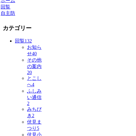
ホーム
回覧
自主防
カテゴリー
回覧
132
お知ら
せ
40
その他
の案内
20
とこし
へ
4
ふしみ
い通信
2
みちび
き
2
伏見ま
つり
5
伏見小