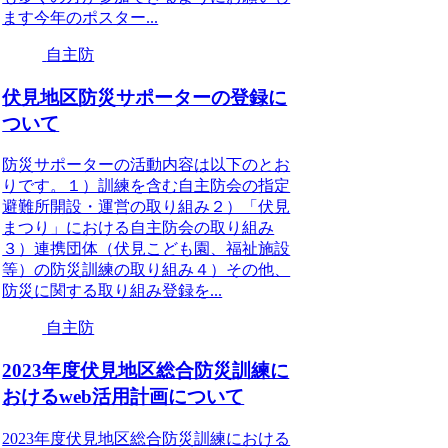
ます今年のポスター...
自主防
伏見地区防災サポーターの登録に
ついて
防災サポーターの活動内容は以下のとお
りです。１）訓練を含む自主防会の指定
避難所開設・運営の取り組み２）「伏見
まつり」における自主防会の取り組み
３）連携団体（伏見こども園、福祉施設
等）の防災訓練の取り組み４）その他、
防災に関する取り組み登録を...
自主防
2023年度伏見地区総合防災訓練に
おけるweb活用計画について
2023年度伏見地区総合防災訓練における