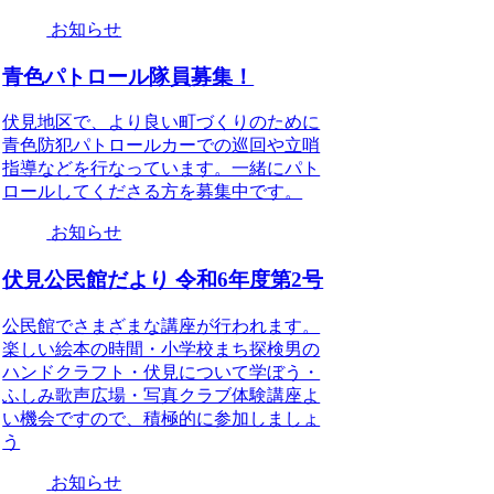
お知らせ
青色パトロール隊員募集！
伏見地区で、より良い町づくりのために
青色防犯パトロールカーでの巡回や立哨
指導などを行なっています。一緒にパト
ロールしてくださる方を募集中です。
お知らせ
伏見公民館だより 令和6年度第2号
公民館でさまざまな講座が行われます。
楽しい絵本の時間・小学校まち探検男の
ハンドクラフト・伏見について学ぼう・
ふしみ歌声広場・写真クラブ体験講座よ
い機会ですので、積極的に参加しましょ
う
お知らせ