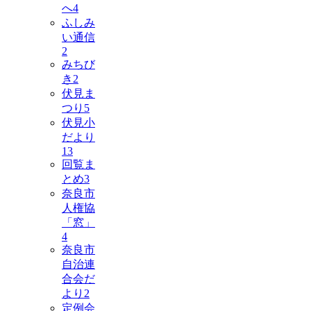
へ
4
ふしみ
い通信
2
みちび
き
2
伏見ま
つり
5
伏見小
だより
13
回覧ま
とめ
3
奈良市
人権協
「窓」
4
奈良市
自治連
合会だ
より
2
定例会