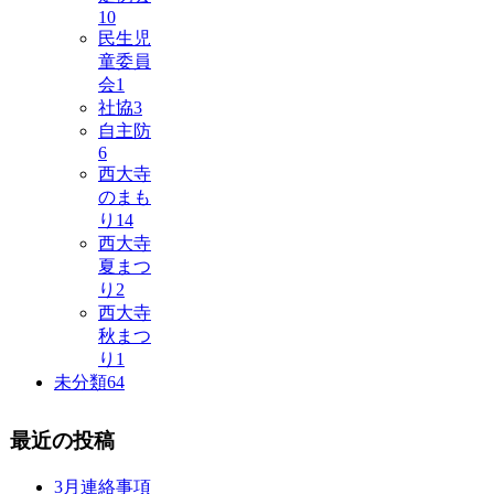
10
民生児
童委員
会
1
社協
3
自主防
6
西大寺
のまも
り
14
西大寺
夏まつ
り
2
西大寺
秋まつ
り
1
未分類
64
最近の投稿
3月連絡事項