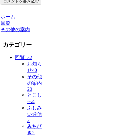
コメントを書き込む
ホーム
回覧
その他の案内
カテゴリー
回覧
132
お知ら
せ
40
その他
の案内
20
とこし
へ
4
ふしみ
い通信
2
みちび
き
2