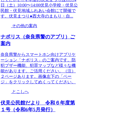
日（土）10:00〜14:00伏見小学校・伏見公
民館・伏見地域ふれあい会館にて開催で
す。伏見まつり●西大寺のまもり・自...
その他の案内
ナポリス（奈良県警のアプリ）ご
案内
奈良県警からスマートホン向けアプリケ
ーション「ナポリス」のご案内です。防
犯ブザー機能、犯罪マップなど様々な機
能があります。ご活用ください。（注）
２ページあります。画像左下の「ペー
ジ」をクリックしてめくってください。
とこしへ
伏見公民館だより 令和６年度第
１号（令和6年5月発行）