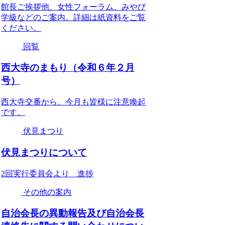
館長ご挨拶他、女性フォーラム、みやび
学級などのご案内。詳細は紙資料をご覧
ください。
回覧
西大寺のまもり（令和６年２月
号）
西大寺交番から、今月も皆様に注意喚起
です。
伏見まつり
伏見まつりについて
2回実行委員会より 進捗
その他の案内
自治会長の異動報告及び自治会長