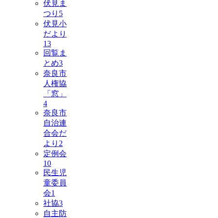
伏見ま
つり
5
伏見小
だより
13
回覧ま
とめ
3
奈良市
人権協
「窓」
4
奈良市
自治連
合会だ
より
2
定例会
10
民生児
童委員
会
1
社協
3
自主防