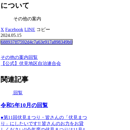
について
その他の案内
X
Facebook
LINE
コピー
2024.05.15
688937ff7592d4c7a63e917a898349b0
その他の案内
回覧
【公式】伏見地区自治連合会
関連記事
回覧
令和5年10月の回覧
●第11回伏見まつり・皆さんの「伏見まつ
り」にしたいです!! 皆さんのお力をお貸
しください!!今年度の伏見まつりは11月4