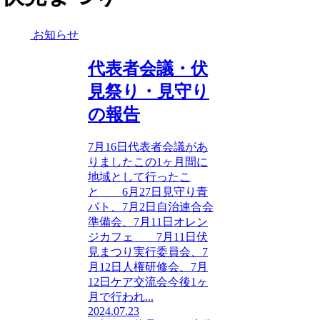
お知らせ
代表者会議・伏
見祭り・見守り
の報告
7月16日代表者会議があ
りましたこの1ヶ月間に
地域として行ったこ
と 6月27日見守り青
パト、7月2日自治連合会
準備会、7月11日オレン
ジカフェ 7月11日伏
見まつり実行委員会、7
月12日人権研修会、7月
12日ケア交流会今後1ヶ
月で行われ...
2024.07.23