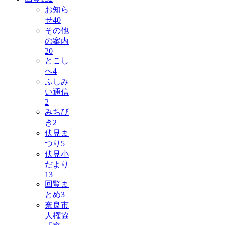
お知ら
せ
40
その他
の案内
20
とこし
へ
4
ふしみ
い通信
2
みちび
き
2
伏見ま
つり
5
伏見小
だより
13
回覧ま
とめ
3
奈良市
人権協