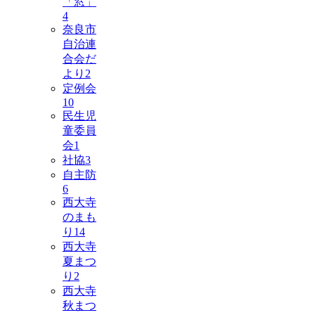
「窓」
4
奈良市
自治連
合会だ
より
2
定例会
10
民生児
童委員
会
1
社協
3
自主防
6
西大寺
のまも
り
14
西大寺
夏まつ
り
2
西大寺
秋まつ