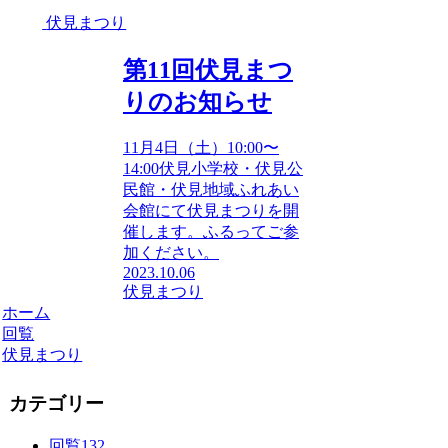
伏見まつり
第11回伏見まつ
りのお知らせ
11月4日（土）10:00〜
14:00伏見小学校・伏見公
民館・伏見地域ふれあい
会館にて伏見まつりを開
催します。ふるってご参
加ください。
2023.10.06
伏見まつり
ホーム
回覧
伏見まつり
カテゴリー
回覧
132